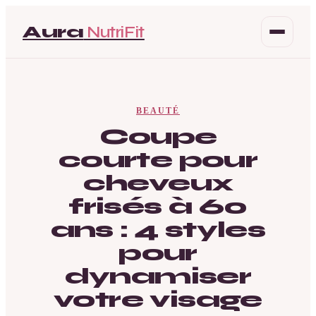
Aura
NutriFit
Santé
BEAUTÉ
Beauté
Coupe
courte pour
Bien-être
cheveux
Mode
frisés à 60
ans : 4 styles
pour
dynamiser
votre visage