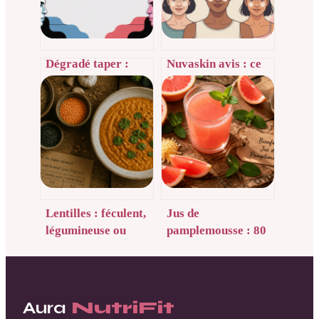
Dégradé taper :
Nuvaskin avis : ce
comment choisir et
qu’il faut vraiment
réussir cette coupe
savoir avant
tendance
d’acheter
Lentilles : féculent,
Jus de
légumineuse ou
pamplemousse : 80
protéine végétale ?
% de vos besoins en
Le verdict
vitamine C et 3
nutritionnel
précautions vitales
pour votre santé
Aura
NutriFit