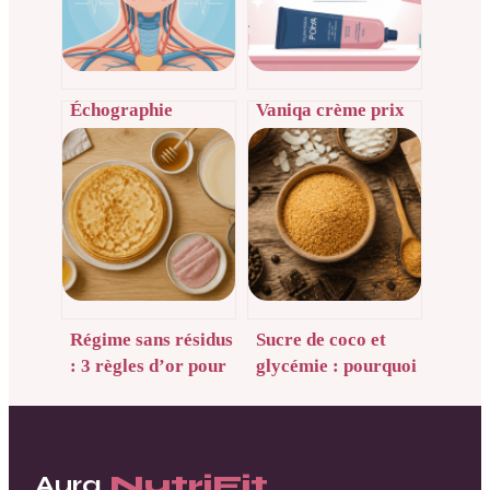
Échographie
Vaniqa crème prix
cervicale :
en pharmacie : ce
déroulement,
qu’il faut vraiment
résultats et enjeux
savoir
pour votre santé
Régime sans résidus
Sucre de coco et
: 3 règles d’or pour
glycémie : pourquoi
réussir vos crêpes
le dosage reste la
sans risque digestif
clé de ses bienfaits
Aura
NutriFit