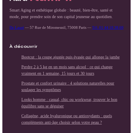
Smart Aging et esthétique globale : beauté, bien-être, santé et
mode, pour prendre soin de son capital jeunesse au quotidien.
De Lauré
—
57 Rue de Miromesnil, 75008 Paris
—
Tél. 01 44 18 38 69
À découvrir
Bootcut : la coupe ajustée puis évasée qui allonge la jambe
Perdre 2 à 5 kg en un mois sans alcool : ce qui change
vraiment en 1 semaine, 15 jours et 30 jours
Prostate et confort urinaire : 4 solutions naturelles pour
soulager les symptômes
Looks homme : casual, chic ou workwear, trouver le bon
équilibre sans se déguiser
Collagène, acide hyaluronique ou antioxydants : quels
compléments anti-âge choisir selon votre peau ?