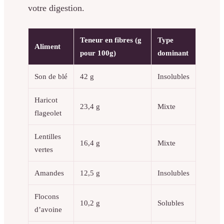
votre digestion.
Teneur en fibres (g
Type
Aliment
pour 100g)
dominant
Son de blé
42 g
Insolubles
Haricot
23,4 g
Mixte
flageolet
Lentilles
16,4 g
Mixte
vertes
Amandes
12,5 g
Insolubles
Flocons
10,2 g
Solubles
d’avoine