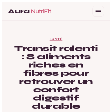
Aura
NutriFit
Santé
SANTÉ
Beauté
Transit ralenti
: 8 aliments
Bien-être
riches en
Mode
fibres pour
retrouver un
confort
digestif
durable