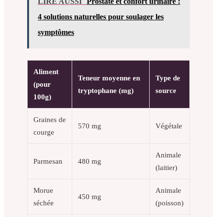
LIRE AUSSI
Prostate et confort urinaire :
4 solutions naturelles pour soulager les
symptômes
Aliment
Teneur moyenne en
Type de
(pour
tryptophane (mg)
source
100g)
Graines de
570 mg
Végétale
courge
Animale
Parmesan
480 mg
(laitier)
Morue
Animale
450 mg
séchée
(poisson)