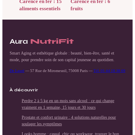
Carence en fer : 15
Carence en fer : 6
aliments essentiels
fruits
et l’astuce simple
incontournables
pour tripler leur
pour booster votre
absorption
vitalité
Aura
NutriFit
Smart Aging et esthétique globale : beauté, bien-être, santé et
mode, pour prendre soin de son capital jeunesse au quotidien.
De Lauré
—
57 Rue de Miromesnil, 75008 Paris
—
Tél. 01 44 18 38 69
À découvrir
Perdre 2 à 5 kg en un mois sans alcool : ce qui change
vraiment en 1 semaine, 15 jours et 30 jours
Prostate et confort urinaire : 4 solutions naturelles pour
soulager les symptômes
Looks homme : casual, chic ou workwear, trouver le bon