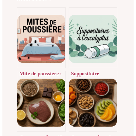
Mite de poussière :
Suppositoire
dangers réels,
eucalyptus : usages,
symptômes et
efficacité et
solutions efficaces
précautions à
connaître