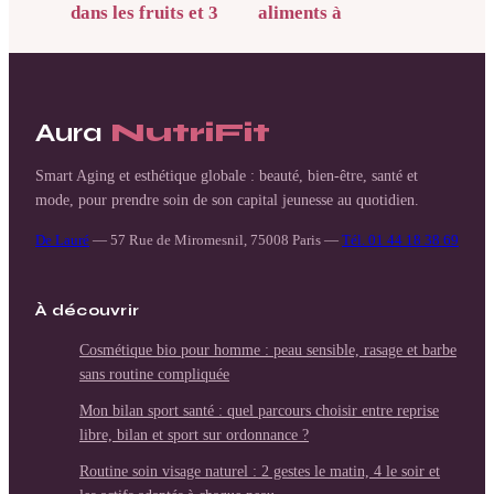
dans les fruits et 3
aliments à
réflexes pour éviter
privilégier et
la carence
astuces pour
booster vos
réserves
Aura
NutriFit
Smart Aging et esthétique globale : beauté, bien-être, santé et
mode, pour prendre soin de son capital jeunesse au quotidien.
De Lauré
—
57 Rue de Miromesnil, 75008 Paris
—
Tél. 01 44 18 38 69
À découvrir
Cosmétique bio pour homme : peau sensible, rasage et barbe
sans routine compliquée
Mon bilan sport santé : quel parcours choisir entre reprise
libre, bilan et sport sur ordonnance ?
Routine soin visage naturel : 2 gestes le matin, 4 le soir et