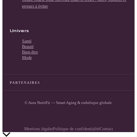
erreurs à éviter
Univers
Santé
Beauté
Bien-être
Mode
PARTENAIRES
© Aura NutriFit — Smart Aging & esthétique globale.
Mentions légales
Politique de confidentialité
Contact
Retour