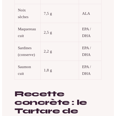
Noix
7,5 g
ALA
sèches
Maquereau
EPA /
2,5 g
cuit
DHA
Sardines
EPA /
2,2 g
(conserve)
DHA
Saumon
EPA /
1,8 g
cuit
DHA
Recette
concrète : le
Tartare de