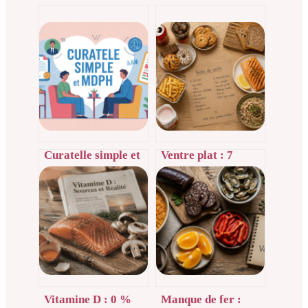
Curatelle simple et
Ventre plat : 7
mdph : droits,
catégories
démarches et
d’aliments à
impacts concrets
supprimer pour
stopper le stockage
de graisse et les
ballonnements
Vitamine D : 0 %
Manque de fer :