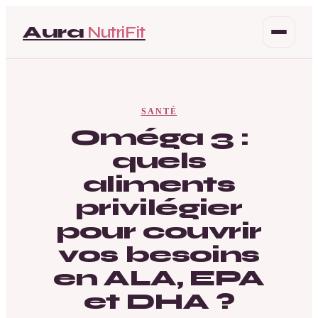
Aura
NutriFit
Santé
SANTÉ
Beauté
Oméga 3 :
quels
Bien-être
aliments
Mode
privilégier
pour couvrir
vos besoins
en ALA, EPA
et DHA ?