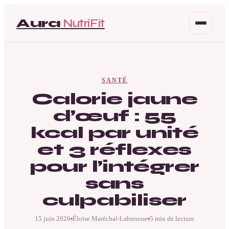
Aura
NutriFit
Santé
SANTÉ
Beauté
Calorie jaune
d’œuf : 55
Bien-être
kcal par unité
Mode
et 3 réflexes
pour l’intégrer
sans
culpabiliser
15 juin 2026
Éloïse Maréchal-Labrousse
5 min de lecture
·
·