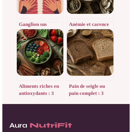
Ganglion sus
Anémie et carence
claviculaire et
en fer : 15 mg par
stress : quand
jour et les clés pour
s’inquiéter et quoi
une absorption
faire
optimale
Aliments riches en
Pain de seigle ou
antioxydants : 3
pain complet : 3
réflexes pour
critères
stopper le stress
nutritionnels pour
oxydatif et protéger
trancher
vos cellules
Aura
NutriFit