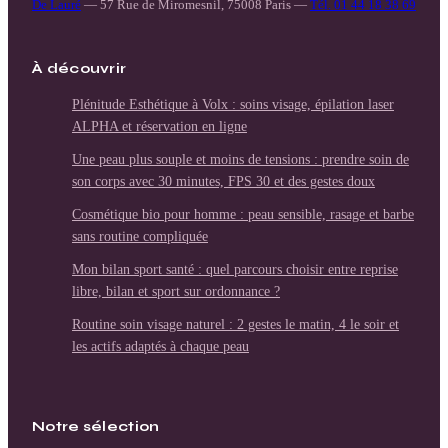
De Lauré
—
57 Rue de Miromesnil, 75008 Paris
—
Tél. 01 44 18 38 69
À découvrir
Plénitude Esthétique à Volx : soins visage, épilation laser
ALPHA et réservation en ligne
Une peau plus souple et moins de tensions : prendre soin de
son corps avec 30 minutes, FPS 30 et des gestes doux
Cosmétique bio pour homme : peau sensible, rasage et barbe
sans routine compliquée
Mon bilan sport santé : quel parcours choisir entre reprise
libre, bilan et sport sur ordonnance ?
Routine soin visage naturel : 2 gestes le matin, 4 le soir et
les actifs adaptés à chaque peau
Notre sélection