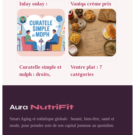
Inlay onlay :
Vaniqa crème prix
indications,
en pharmacie : ce
déroulement et prix
qu’il faut vraiment
de ces soins
savoir
dentaires
Curatelle simple et
Ventre plat : 7
mdph : droits,
catégories
démarches et
d’aliments à
impacts concrets
supprimer pour
stopper le stockage
de graisse et les
Aura
NutriFit
ballonnements
Smart Aging et esthétique globale : beauté, bien-être, santé et
mode, pour prendre soin de son capital jeunesse au quotidien.