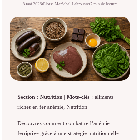
8 mai 2026
Éloïse Maréchal-Labrousse
7 min de lecture
·
·
Section : Nutrition
|
Mots-clés :
aliments
riches en fer anémie, Nutrition
Découvrez comment combattre l’anémie
ferriprive grâce à une stratégie nutritionnelle