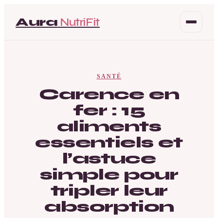
Aura
NutriFit
Santé
SANTÉ
Beauté
Carence en
fer : 15
Bien-être
aliments
Mode
essentiels et
l’astuce
simple pour
tripler leur
absorption