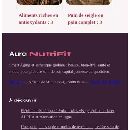
Aliments riches en
Pain de seigle ou
antioxydants : 3
pain complet : 3
réflexes pour
critères
stopper le stress
nutritionnels pour
oxydatif et protéger
trancher
vos cellules
Aura
NutriFit
Smart Aging et esthétique globale : beauté, bien-être, santé et
mode, pour prendre soin de son capital jeunesse au quotidien.
De Lauré
—
57 Rue de Miromesnil, 75008 Paris
—
Tél. 01 44 18 38 69
À découvrir
Plénitude Esthétique à Volx : soins visage, épilation laser
ALPHA et réservation en ligne
Une peau plus souple et moins de tensions : prendre soin de