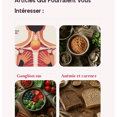
Articles Qui Pourraient Vous
Intéresser :
Ganglion sus
Anémie et carence
claviculaire et
en fer : 15 mg par
stress : quand
jour et les clés pour
s’inquiéter et quoi
une absorption
faire
optimale