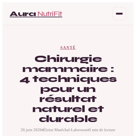
Aura
NutriFit
Santé
SANTÉ
Beauté
Chirurgie
mammaire :
Bien-être
4 techniques
Mode
pour un
résultat
naturel et
durable
26 juin 2026
Éloïse Maréchal-Labrousse
5 min de lecture
·
·