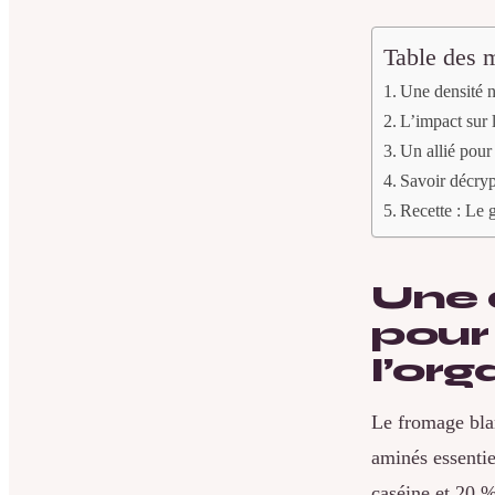
Table des m
Une densité n
L’impact sur l
Un allié pour
Savoir décryp
Recette : Le 
Une 
pour
l’or
Le fromage bla
aminés essentie
caséine et 20 %