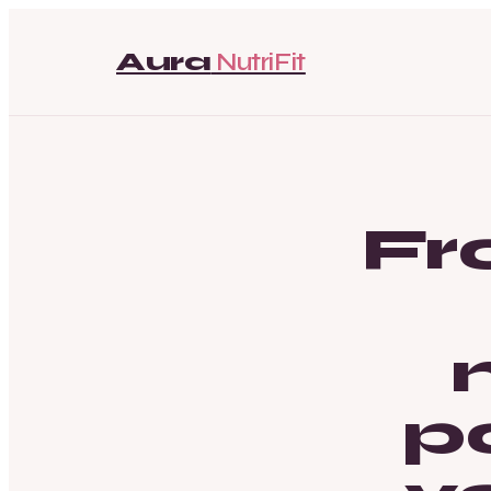
Aura
NutriFit
Fr
p