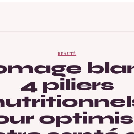
BEAUTÉ
omage blan
4 piliers
nutritionnel
our optimis