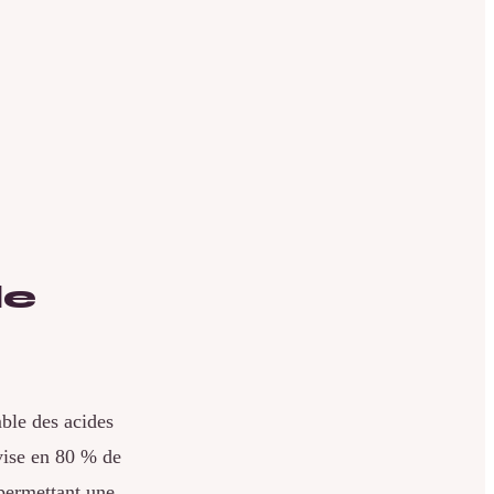
le
mble des acides
ivise en 80 % de
 permettant une