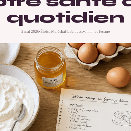
otre santé 
quotidien
2 mai 2026
Éloïse Maréchal-Labrousse
6 min de lecture
·
·