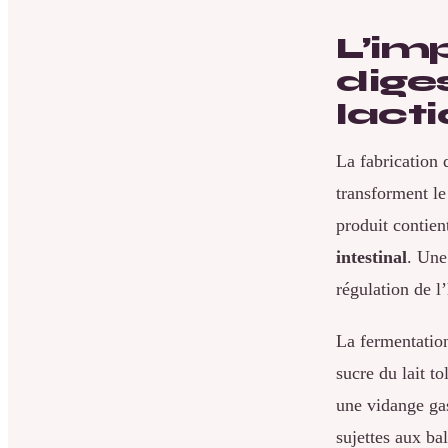
L’im
dige
lact
La fabrication 
transforment le
produit contien
intestinal
. Une
régulation de l
La fermentatio
sucre du lait to
une vidange gas
sujettes aux ba