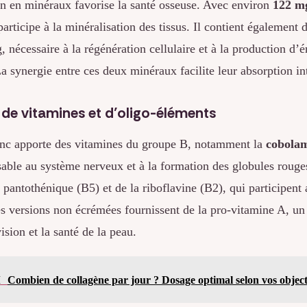
on en minéraux favorise la santé osseuse. Avec environ
122 m
 participe à la minéralisation des tissus. Il contient également
 nécessaire à la régénération cellulaire et à la production d’
 synergie entre ces deux minéraux facilite leur absorption int
 de vitamines et d’oligo-éléments
nc apporte des vitamines du groupe B, notamment la
cobolam
sable au système nerveux et à la formation des globules rouges
e pantothénique (B5) et de la riboflavine (B2), qui participen
s versions non écrémées fournissent de la pro-vitamine A, un
ision et la santé de la peau.
I
Combien de collagène par jour ? Dosage optimal selon vos objecti