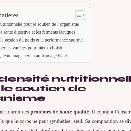
atières
utritionnelle pour le soutien de l’organisme
a santé digestive et les ferments lactiques
 la gestion du poids et la performance sportive
ter les variétés pour mieux choisir
gâteau nuage aérien au fromage blanc
densité nutritionnel
 le soutien de
ganisme
nc fournit des
protéines de haute qualité
. Il contient l’ense
ls que le corps ne peut synthétiser seul. Sa composition se d
 de protéines de lactosérum. La caséine se digère lentement,