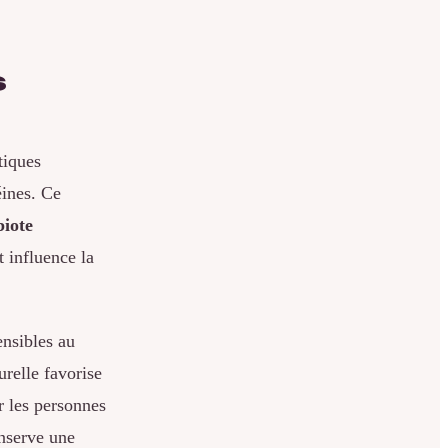
s
tiques
éines. Ce
iote
t influence la
ensibles au
urelle favorise
r les personnes
onserve une