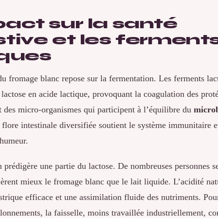
pact sur la santé
stive et les ferment
iques
du fromage blanc repose sur la fermentation. Les ferments lac
 lactose en acide lactique, provoquant la coagulation des prot
t des micro-organismes qui participent à l’équilibre du
microb
 flore intestinale diversifiée soutient le système immunitaire e
’humeur.
n prédigère une partie du lactose. De nombreuses personnes s
lèrent mieux le fromage blanc que le lait liquide. L’acidité nat
trique efficace et une assimilation fluide des nutriments. Pou
llonnements, la faisselle, moins travaillée industriellement, c