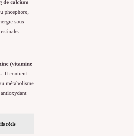
g de calcium
 du phosphore,
énergie sous
estinale.
ine (vitamine
. Il contient
t au métabolisme
 antioxydant
fs réels