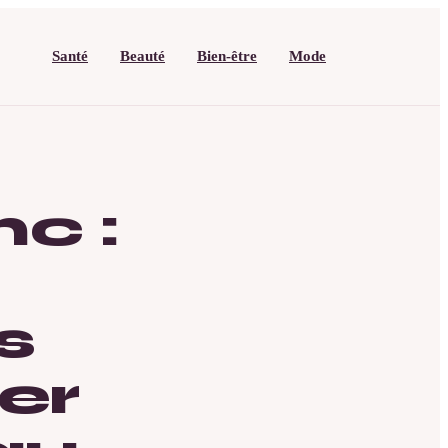
Santé
Beauté
Bien-être
Mode
c :
s
er