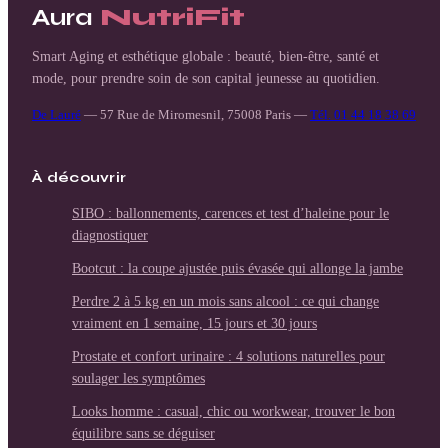
Aura
NutriFit
Smart Aging et esthétique globale : beauté, bien-être, santé et
mode, pour prendre soin de son capital jeunesse au quotidien.
De Lauré
—
57 Rue de Miromesnil, 75008 Paris
—
Tél. 01 44 18 38 69
À découvrir
SIBO : ballonnements, carences et test d’haleine pour le
diagnostiquer
Bootcut : la coupe ajustée puis évasée qui allonge la jambe
Perdre 2 à 5 kg en un mois sans alcool : ce qui change
vraiment en 1 semaine, 15 jours et 30 jours
Prostate et confort urinaire : 4 solutions naturelles pour
soulager les symptômes
Looks homme : casual, chic ou workwear, trouver le bon
équilibre sans se déguiser