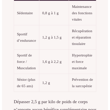
Maintenance
Sédentaire
0,8 g à 1 g
des fonctions
vitales
Récupération
Sportif
1,2 g à 1,5 g
et réparation
d’endurance
tissulaire
Sportif de
Hypertrophie
force /
1,6 g à 2,2 g
et force
Musculation
maximale
Sénior (plus
Prévention de
1,2 g
de 65 ans)
la sarcopénie
Dépasser 2,5 g par kilo de poids de corps
n’apporte aucun bénéfice supplémentaire pour