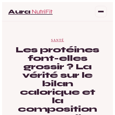
Aura
NutriFit
Santé
SANTÉ
Beauté
Les protéines
font-elles
Bien-être
grossir ? La
Mode
vérité sur le
bilan
calorique et
la
composition