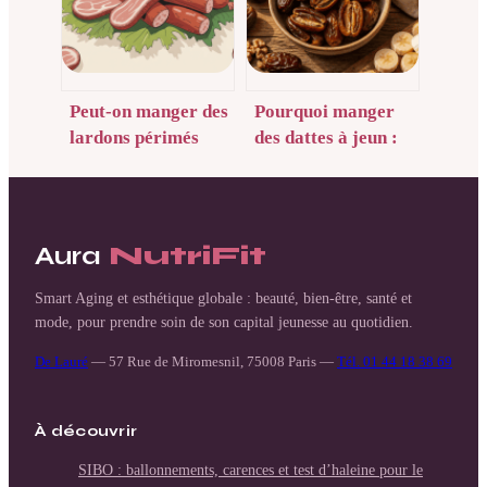
Peut-on manger des
Pourquoi manger
lardons périmés
des dattes à jeun :
sans risque pour la
énergie, digestion et
santé
équilibre minéral
Aura
NutriFit
Smart Aging et esthétique globale : beauté, bien-être, santé et
mode, pour prendre soin de son capital jeunesse au quotidien.
De Lauré
—
57 Rue de Miromesnil, 75008 Paris
—
Tél. 01 44 18 38 69
À découvrir
SIBO : ballonnements, carences et test d’haleine pour le