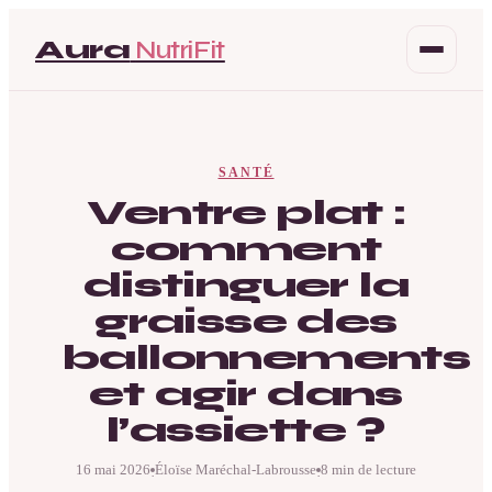
Aura
NutriFit
Santé
SANTÉ
Beauté
Ventre plat :
comment
Bien-être
distinguer la
Mode
graisse des
ballonnements
et agir dans
l’assiette ?
16 mai 2026
Éloïse Maréchal-Labrousse
8 min de lecture
·
·