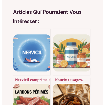
Articles Qui Pourraient Vous
Intéresser :
Nervicil comprimé :
Nourix : usages,
usages, posologie,
bienfaits et
effets et avis
éclairages sur cette
éclairés
marque
nutritionnelle