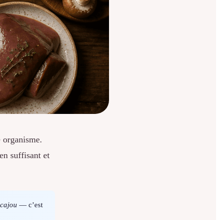
e organisme.
n suffisant et
 cajou
— c’est