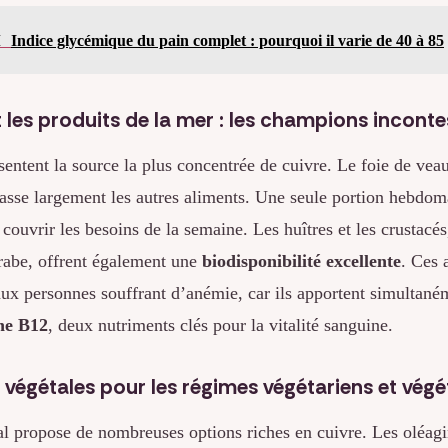
I
Indice glycémique du pain complet : pourquoi il varie de 40 à 85
t les produits de la mer : les champions inconte
sentent la source la plus concentrée de cuivre. Le foie de vea
asse largement les autres aliments. Une seule portion hebdoma
couvrir les besoins de la semaine. Les huîtres et les crustacé
rabe, offrent également une
biodisponibilité excellente
. Ces 
x personnes souffrant d’anémie, car ils apportent simultané
ne B12
, deux nutriments clés pour la vitalité sanguine.
 végétales pour les régimes végétariens et végé
al propose de nombreuses options riches en cuivre. Les oléag