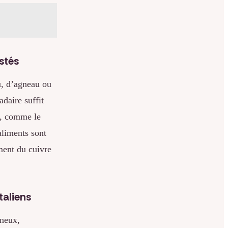
stés
u, d’agneau ou
daire suffit
s, comme le
aliments sont
ment du cuivre
taliens
ineux,