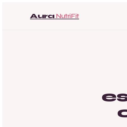
Aura
NutriFit
es