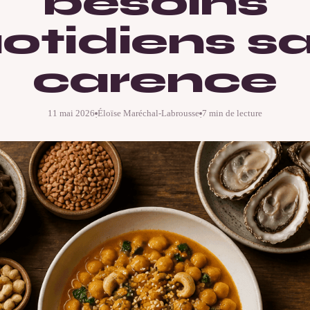
besoins
otidiens s
carence
11 mai 2026
Éloïse Maréchal-Labrousse
7 min de lecture
·
·