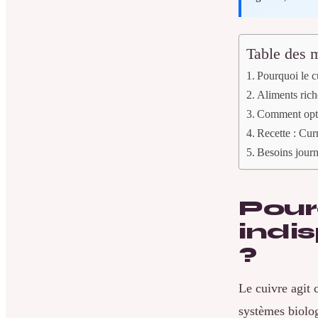
Table des m
Pourquoi le cu
Aliments rich
Comment optim
Recette : Cur
Besoins journa
Pourq
indi
?
Le cuivre agi
systèmes biolog