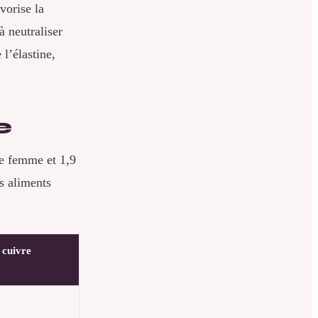
vorise la
à neutraliser
 l’élastine,
e
e femme et 1,9
s aliments
 cuivre