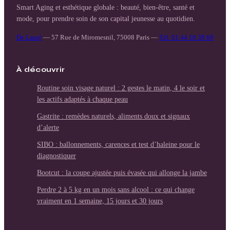
Smart Aging et esthétique globale : beauté, bien-être, santé et
mode, pour prendre soin de son capital jeunesse au quotidien.
De Lauré
—
57 Rue de Miromesnil, 75008 Paris
—
Tél. 01 44 18 38 69
À découvrir
Routine soin visage naturel : 2 gestes le matin, 4 le soir et
les actifs adaptés à chaque peau
Gastrite : remèdes naturels, aliments doux et signaux
d’alerte
SIBO : ballonnements, carences et test d’haleine pour le
diagnostiquer
Bootcut : la coupe ajustée puis évasée qui allonge la jambe
Perdre 2 à 5 kg en un mois sans alcool : ce qui change
vraiment en 1 semaine, 15 jours et 30 jours