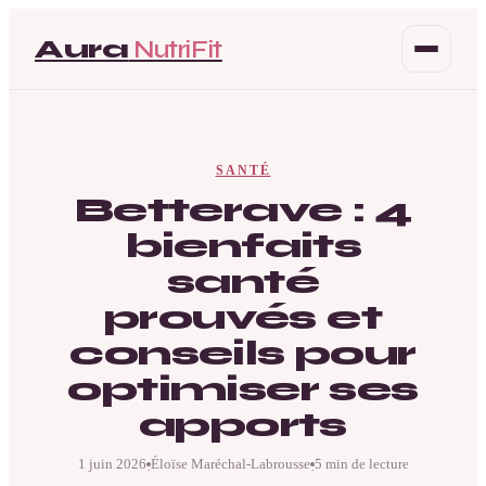
Aura
NutriFit
Santé
SANTÉ
Beauté
Betterave : 4
bienfaits
Bien-être
santé
Mode
prouvés et
conseils pour
optimiser ses
apports
1 juin 2026
Éloïse Maréchal-Labrousse
5 min de lecture
·
·