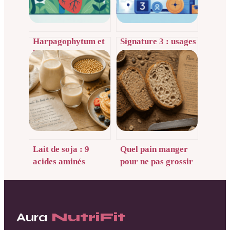
Harpagophytum et
Signature 3 : usages
hypertension :
concrets, enjeux et
usages, risques et
bonnes pratiques en
précautions à
entreprise
connaître
Lait de soja : 9
Quel pain manger
acides aminés
pour ne pas grossir
essentiels, 32 kcal et
: IG, fibres et 3
une protection
variétés à
cardiovasculaire
privilégier
prouvée
Aura
NutriFit