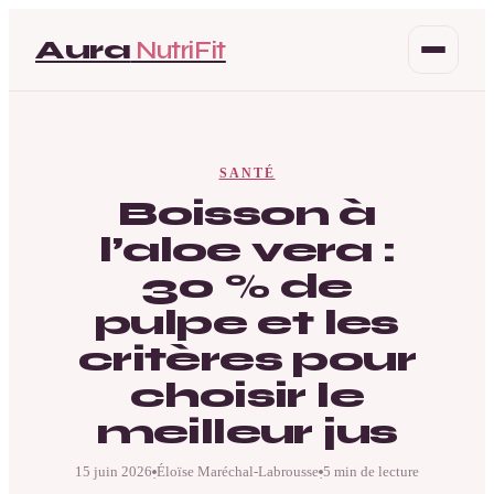
Aura
NutriFit
Santé
SANTÉ
Beauté
Boisson à
l’aloe vera :
Bien-être
30 % de
Mode
pulpe et les
critères pour
choisir le
meilleur jus
15 juin 2026
Éloïse Maréchal-Labrousse
5 min de lecture
·
·