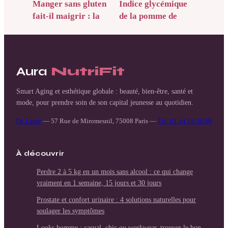
Manger sans gluten
Indice glycémique
fait-il maigrir : la
de la pomme de
vérité sur la perte
terre : 4 méthodes
de poids et les
pour limiter les pics
pièges industriels
de sucre
Aura
NutriFit
Smart Aging et esthétique globale : beauté, bien-être, santé et
mode, pour prendre soin de son capital jeunesse au quotidien.
De Lauré
—
57 Rue de Miromesnil, 75008 Paris
—
Tél. 01 44 18 38 69
À découvrir
Perdre 2 à 5 kg en un mois sans alcool : ce qui change
vraiment en 1 semaine, 15 jours et 30 jours
Prostate et confort urinaire : 4 solutions naturelles pour
soulager les symptômes
Looks homme : casual, chic ou workwear, trouver le bon