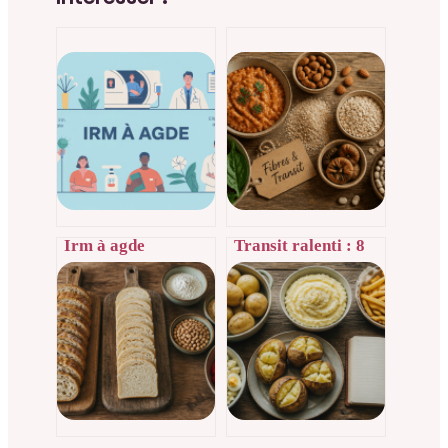
Irm à agde
Transit ralenti : 8
comment se déroule
aliments riches en
l’examen et où
fibres pour
prendre rendez-
retrouver un
vous
confort digestif
durable