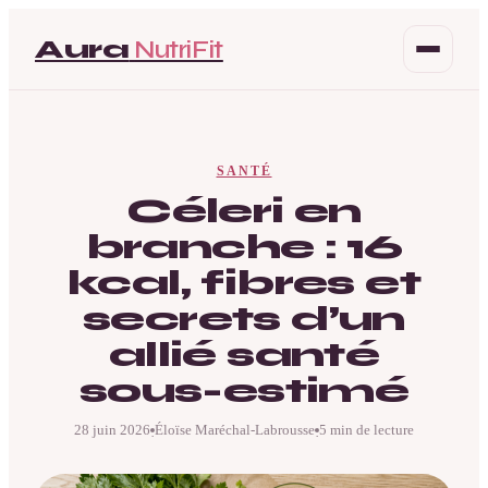
Aura
NutriFit
Santé
SANTÉ
Beauté
Céleri en
branche : 16
Bien-être
kcal, fibres et
Mode
secrets d’un
allié santé
sous-estimé
28 juin 2026
Éloïse Maréchal-Labrousse
5 min de lecture
·
·