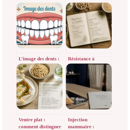
L’image des dents :
Résistance à
comment
l’insuline : 3 leviers
l’améliorer
métaboliques pour
vraiment et
débloquer votre
durablement
perte de poids
Ventre plat :
Injection
comment distinguer
mammaire :