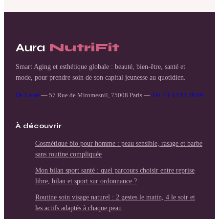
la graisse des
pourquoi le
ballonnements et
lipofilling est la
agir dans l’assiette
seule alternative
?
sûre aux implants
Aura
NutriFit
Smart Aging et esthétique globale : beauté, bien-être, santé et
mode, pour prendre soin de son capital jeunesse au quotidien.
De Lauré
—
57 Rue de Miromesnil, 75008 Paris
—
Tél. 01 44 18 38 69
À découvrir
Cosmétique bio pour homme : peau sensible, rasage et barbe
sans routine compliquée
Mon bilan sport santé : quel parcours choisir entre reprise
libre, bilan et sport sur ordonnance ?
Routine soin visage naturel : 2 gestes le matin, 4 le soir et
les actifs adaptés à chaque peau