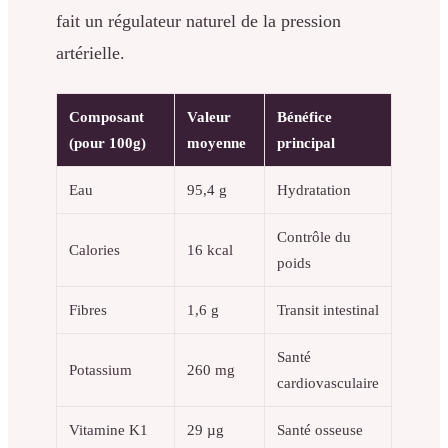
fait un régulateur naturel de la pression
artérielle.
Composant
Valeur
Bénéfice
(pour 100g)
moyenne
principal
Eau
95,4 g
Hydratation
Contrôle du
Calories
16 kcal
poids
Fibres
1,6 g
Transit intestinal
Santé
Potassium
260 mg
cardiovasculaire
Vitamine K1
29 µg
Santé osseuse