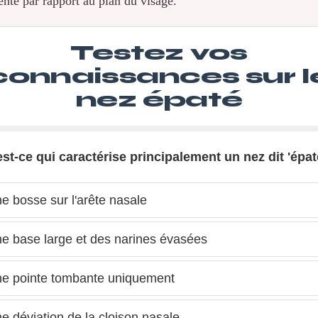
nte par rapport au plan du visage.
Testez vos
connaissances sur l
nez épaté
est-ce qui caractérise principalement un nez dit 'épat
 bosse sur l'arête nasale
e base large et des narines évasées
e pointe tombante uniquement
 déviation de la cloison nasale