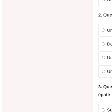
2. Que
Un
De
Un
Un
3. Que
épaté 
Su