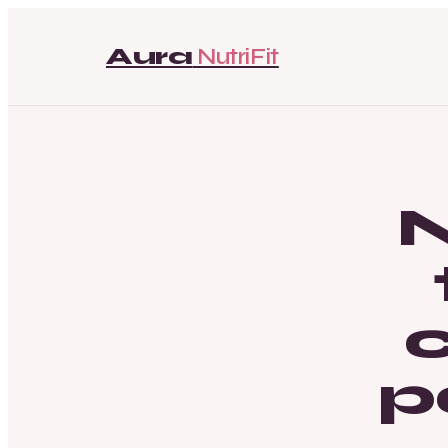
Aura
NutriFit
N
c
p