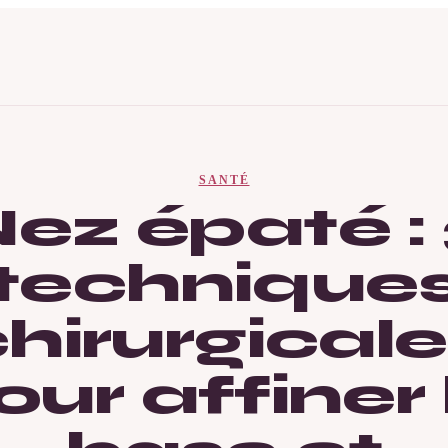
SANTÉ
ez épaté :
technique
hirurgical
our affiner 