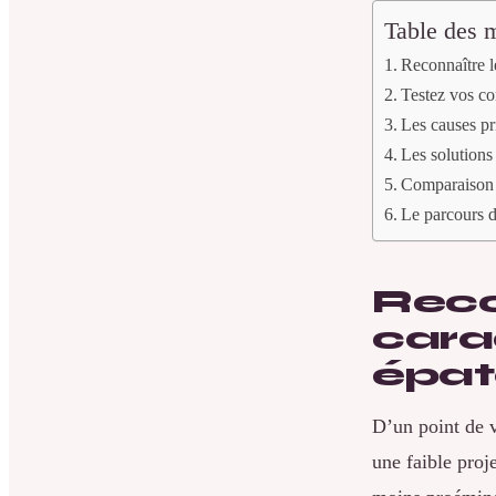
Table des m
Reconnaître l
Testez vos co
Les causes pr
Les solutions 
Comparaison 
Le parcours du
Reco
cara
épat
D’un point de v
une faible proj