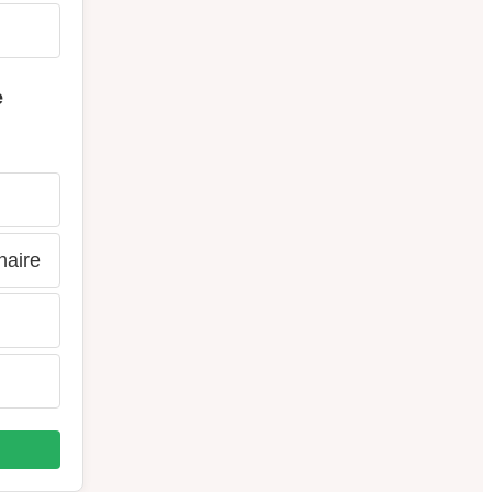
e
naire