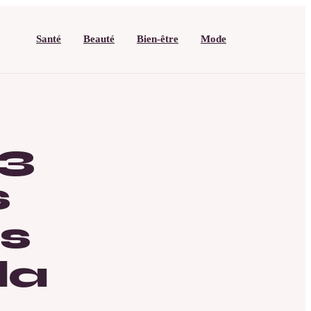
Santé
Beauté
Bien-être
Mode
 3
s
es
la