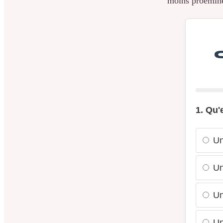
moins proémine
1. Qu'
Une
Un
Un
Une