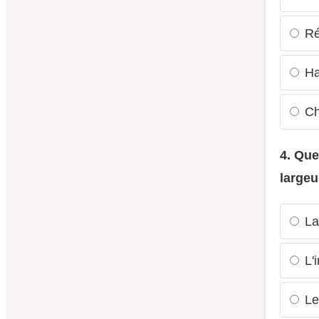
Réd
Har
Ch
4. Que
largeu
La 
L'i
Le 