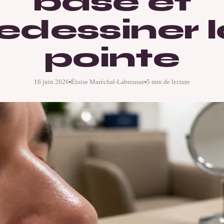
base et
edessiner 
pointe
16 juin 2026
Éloïse Maréchal-Labrousse
5 min de lecture
·
·