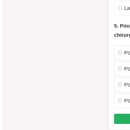
La
5. Pou
chirur
Po
Pou
Pou
Po