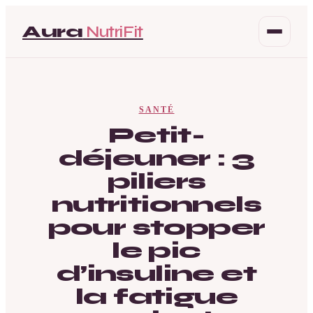
Aura
NutriFit
Santé
SANTÉ
Beauté
Petit-
déjeuner : 3
Bien-être
piliers
Mode
nutritionnels
pour stopper
le pic
d’insuline et
la fatigue