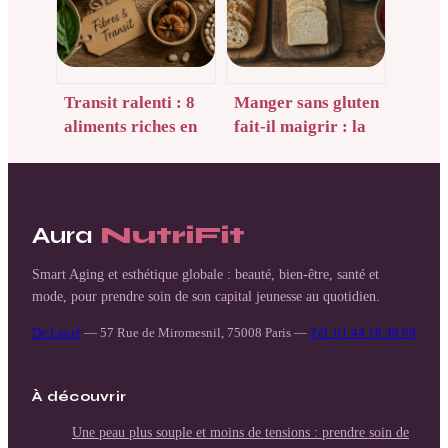
Transit ralenti : 8
Manger sans gluten
aliments riches en
fait-il maigrir : la
fibres pour
vérité sur la perte
retrouver un
de poids et les
confort digestif
pièges industriels
durable
Aura
NutriFit
Smart Aging et esthétique globale : beauté, bien-être, santé et
mode, pour prendre soin de son capital jeunesse au quotidien.
De Lauré
—
57 Rue de Miromesnil, 75008 Paris
—
Tél. 01 44 18 38 69
À découvrir
Une peau plus souple et moins de tensions : prendre soin de