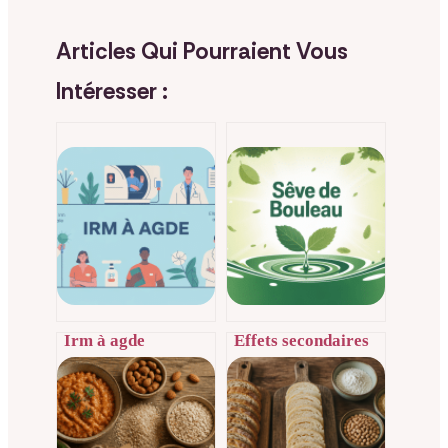
Articles Qui Pourraient Vous
Intéresser :
Irm à agde
Effets secondaires
comment se déroule
de la sève de
l’examen et où
bouleau : ce qu’il
prendre rendez-
faut vraiment
vous
savoir