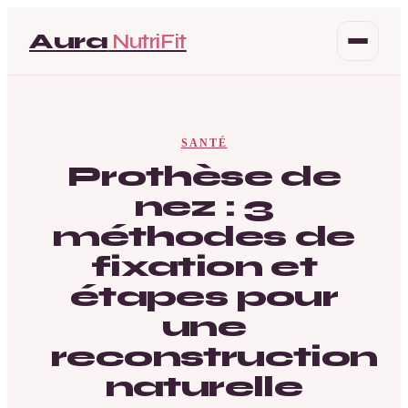
Aura
NutriFit
Santé
SANTÉ
Beauté
Prothèse de
nez : 3
Bien-être
méthodes de
Mode
fixation et
étapes pour
une
reconstruction
naturelle