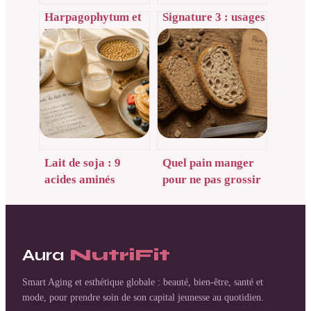
Harpagophytum et
Signature 3 : usages
hypertension :
concrets, enjeux et
usages, risques et
bonnes pratiques en
précautions à
entreprise
connaître
Lait de soja : 9
Quel pain manger
acides aminés
pour ne pas grossir
essentiels, 32 kcal et
: IG, fibres et 3
une protection
variétés à
cardiovasculaire
privilégier
prouvée
Aura
NutriFit
Smart Aging et esthétique globale : beauté, bien-être, santé et
mode, pour prendre soin de son capital jeunesse au quotidien.