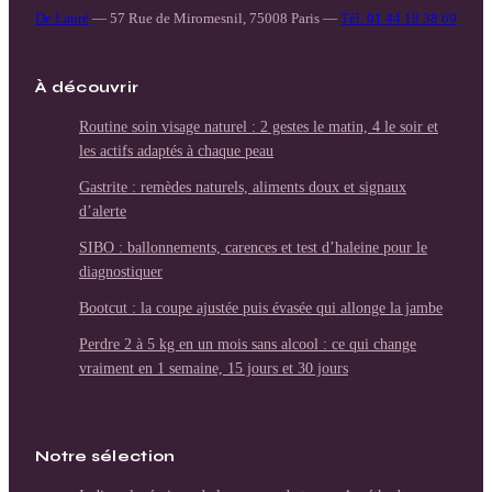
De Lauré
—
57 Rue de Miromesnil, 75008 Paris
—
Tél. 01 44 18 38 69
À découvrir
Routine soin visage naturel : 2 gestes le matin, 4 le soir et
les actifs adaptés à chaque peau
Gastrite : remèdes naturels, aliments doux et signaux
d’alerte
SIBO : ballonnements, carences et test d’haleine pour le
diagnostiquer
Bootcut : la coupe ajustée puis évasée qui allonge la jambe
Perdre 2 à 5 kg en un mois sans alcool : ce qui change
vraiment en 1 semaine, 15 jours et 30 jours
Notre sélection