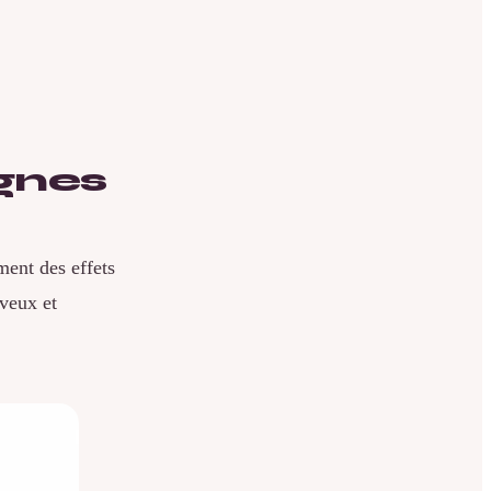
ignes
nt des effets
rveux et