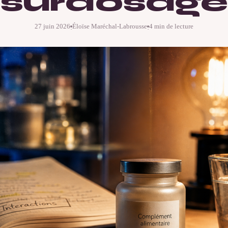
surdosage
27 juin 2026
Éloïse Maréchal-Labrousse
4 min de lecture
·
·