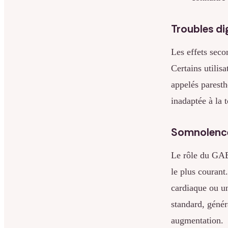
Troubles di
Les effets seco
Certains utilis
appelés parest
inadaptée à la 
Somnolence
Le rôle du GABA
le plus courant
cardiaque ou un
standard, génér
augmentation.