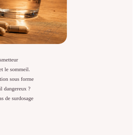
smetteur
 et le sommeil.
ation sous forme
il dangereux ?
cas de surdosage