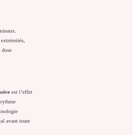
ominaux.
extrémités,
e dose
ssive
est l’effet
u rythme
posologie
al avant toute