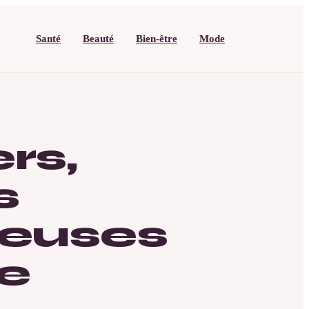
Santé
Beauté
Bien-être
Mode
rs,
s
euses
de