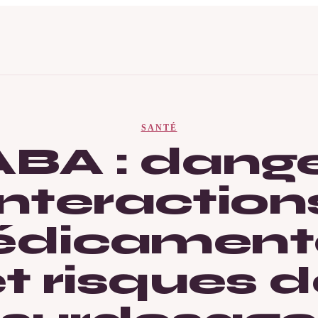
SANTÉ
BA : dange
interaction
dicament
t risques 