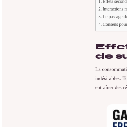
Effets second
Interactions 
Le passage de
Conseils pour
Effe
de s
La consommati
indésirables. T
entraîner des r