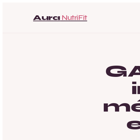
Aura
NutriFit
GA
mé
e