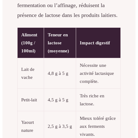
fermentation ou l’affinage, réduisent la
présence de lactose dans les produits laitiers.
Aliment
Teneur en
(100g /
lactose
Impact digestif
100ml)
(moyenne)
Nécessite une
Lait de
4,8 g à 5 g
activité lactasique
vache
complète.
Très riche en
Petit-lait
4,5 g à 5 g
lactose.
Mieux toléré grâce
Yaourt
2,5 g à 3,5 g
aux ferments
nature
vivants.