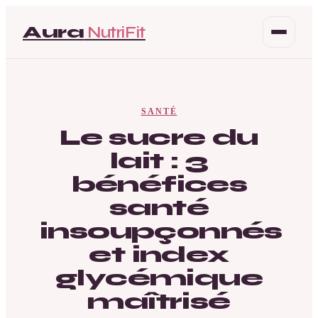
Aura
NutriFit
Santé
SANTÉ
Beauté
Le sucre du
lait : 3
Bien-être
bénéfices
Mode
santé
insoupçonnés
et index
glycémique
maîtrisé