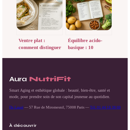
vraiment et
débloquer votre
durablement
perte de poids
Ventre plat :
Équilibre acido-
comment distinguer
basique : 10
la graisse des
aliments alcalins à
ballonnements et
privilégier et leur
agir dans l’assiette
indice PRAL
?
Aura
NutriFit
Smart Aging et esthétique globale : beauté, bien-être, santé et
mode, pour prendre soin de son capital jeunesse au quotidien.
De Lauré
—
57 Rue de Miromesnil, 75008 Paris
—
Tél. 01 44 18 38 69
À découvrir