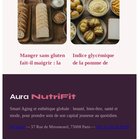
l’examen et où
fibres pour
prendre rendez-
retrouver un
vous
confort digestif
durable
Manger sans gluten
Indice glycémique
fait-il maigrir : la
de la pomme de
vérité sur la perte
terre : 4 méthodes
de poids et les
pour limiter les pics
pièges industriels
de sucre
Aura
NutriFit
Smart Aging et esthétique globale : beauté, bien-être, santé et
mode, pour prendre soin de son capital jeunesse au quotidien.
De Lauré
—
57 Rue de Miromesnil, 75008 Paris
—
Tél. 01 44 18 38 69