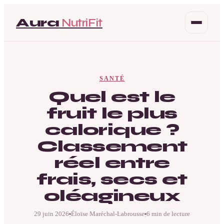
Aura
NutriFit
Santé
SANTÉ
Beauté
Quel est le
fruit le plus
Bien-être
calorique ?
Mode
Classement
réel entre
frais, secs et
oléagineux
29 juin 2026
Éloïse Maréchal-Labrousse
6 min de lecture
·
·